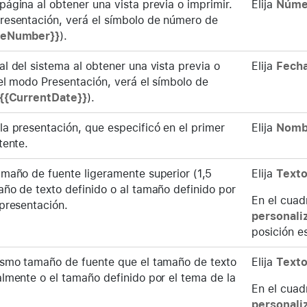
página al obtener una vista previa o imprimir.
Elija
Núme
resentación, verá el símbolo de número de
geNumber}}
).
l del sistema al obtener una vista previa o
Elija
Fecha
 el modo Presentación, verá el símbolo de
{{CurrentDate}}
).
la presentación, que especificó en el primer
Elija
Nomb
tente.
amaño de fuente ligeramente superior (1,5
Elija
Texto
año de texto definido o al tamaño definido por
En el cuad
 presentación.
personali
posición e
ismo tamaño de fuente que el tamaño de texto
Elija
Texto
almente o el tamaño definido por el tema de la
En el cuad
personali