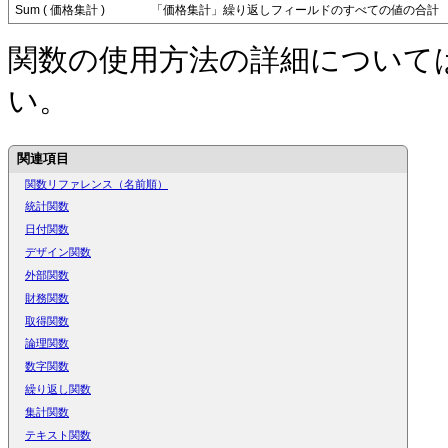
Sum ( 価格集計 )
「価格集計」繰り返しフィールドのすべての値の合計
関数の使用方法の詳細について
い。
関連項目
関数リファレンス（名前順）
統計関数
日付関数
デザイン関数
外部関数
財務関数
取得関数
論理関数
数字関数
繰り返し関数
集計関数
テキスト関数