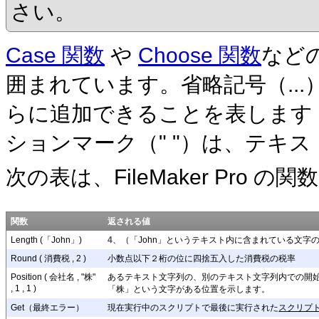
さい。
Case
関数
や
Choose
関数
などの
囲まれています。省略記号（..
らに追加できることを表します
ションマーク（" "）は、テキ
次の表は、FileMaker
Pro の
関数
返される値
Length (「John」)
4
、（「John」というテキスト内に含まれている文字
Round ( 消費税 , 2 )
小数点以下２桁の位に四捨五入した消費税の税率
Position ( 会社名 , "株"
あるテキスト文字列の、別のテキスト文字列内での開
, 1 , 1 )
「株」という文字がある位置を示します。
Get（最終エラー）
現在実行中のスクリプトで最後に実行された
スクリプ