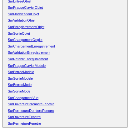
SurEntreeObjet
SurFrappeClavierObjet
SurModificationObjet
SurValidationObjet
SurEnregistrementObjet
SurSortieObjet
SurChangementOnglet
SurChargementEnregistrement
SurValidationEnregistrement
SurRetablirEnregistrement
SurFrappeClavierModele
SurEntreeModele
SurSortieModele
SurEntreeMode
SurSortieMode
SurChangementVue
SurOuverturePremiereFenetre
SurFermetureDerniereFenetre
SurOuvertureFenetre
SurFermetureFenetre