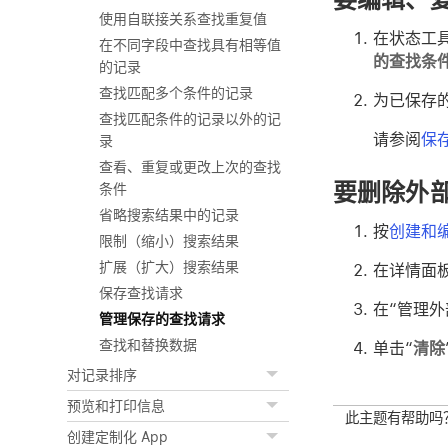
使用自联接关系查找重复值
在状态工
在不同字段中查找具有相等值
的查找条
的记录
查找匹配多个条件的记录
为已保存
查找匹配条件的记录以外的记
请参阅
保
录
查看、重复或更改上次的查找
要删除外
条件
省略搜索结果中的记录
按
创建和
限制（缩小）搜索结果
扩展（扩大）搜索结果
在详情面
保存查找请求
在“管理
管理保存的查找请求
查找和替换数据
单击“
清除
对记录排序
预览和打印信息
此主题有帮助吗
创建定制化 App