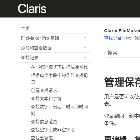
主页
Claris FileMak
查找记录
>
管理保
FileMaker Pro 基础
添加和查看数据
查找记录
在“浏览”模式下执行快速查找
根据单个字段中的条件查找记
管理保
录
创建查找请求
用户是否可以使
查找文本和字符
表。
查找数字、日期、时间和时间
戳
登录到同一组中
查找信息范围
条件。
查找空字段或非空字段
要编辑、
查找重复值