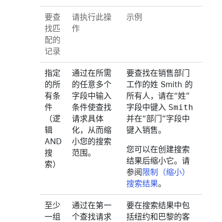
要查
请执行此操
示例
找匹
作
配的
记录
指定
通过在所需
要查找在销售部门
的所
的任意多个
工作的姓 Smith 的
有条
字段中输入
所有人，请在“姓”
件
条件使查找
字段中键入
Smith
（逻
请求具体
并在“部门”字段中
辑
化，从而缩
键入
销售
。
AND
小您的搜索
您可以在创建搜索
搜
范围。
结果后缩小它。请
索）
参阅
限制（缩小）
搜索结果
。
至少
通过在第一
要在搜索结果中包
一组
个查找请求
括纽约和巴黎的客