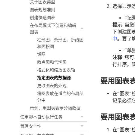
关于图表类型
选择显示
图表规划准则
“
记
创建快速图表
提示
当您
在布局模式下创建和编辑
下创建图表
图表
中
。要了
柱形图、条形图、折线图
和面积图
“
单
饼图
注释
您可
散点图和气泡图
行排序。
格式化和缩放图表轴
指定图表的数据源
要用图表
更改图表的外观
在“图表”
将图表放在适当的布局部
记录必须
分中
示例：用图表表示分隔数据
要用图表
使用脚本自动执行任务
管理安全性
在“图表”