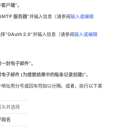
件客户端
”。
SMTP 服务器
”并输入信息（请参阅
输入或编辑
择“
OAuth 2.0
”并输入信息（请参阅
输入或编辑
建一封电子邮件
”。
封电子邮件 (为搜索结果中的每条记录创建)
”。
个地址用分号或回车符加以分隔。或者，执行以下某
箭头并选择
字段名