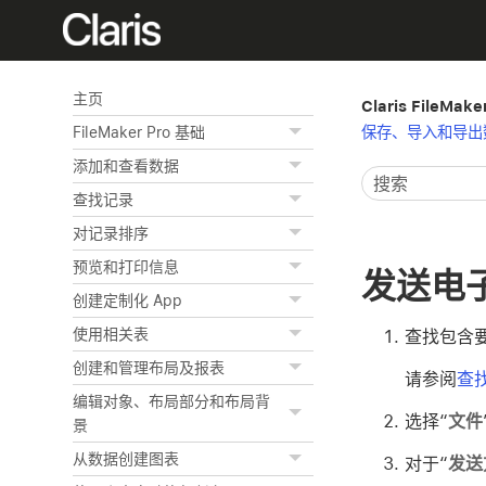
主页
Claris FileMak
保存、导入和导出
FileMaker Pro 基础
添加和查看数据
查找记录
对记录排序
预览和打印信息
发送电
创建定制化 App
使用相关表
查找包含
创建和管理布局及报表
请参阅
查
编辑对象、布局部分和布局背
选择“
文件
景
从数据创建图表
对于“
发送