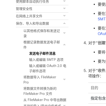
使用脚本自动执行任务
要使
管理安全性
要在
在网络上共享文件
SMT
保存、导入和导出数据
要在
以其他格式保存和发送记
OAu
录
根据记录数据发送电子邮
对于“
创建
件
要将
发送电子邮件消息
输入或编辑 SMTP 选项
要为
输入或编辑 OAuth 2.0 电
对于“
收件
子邮件选项
项操作：
将数据导入 FileMaker
Pro
目的
将数据文件转换为新的
FileMaker Pro 文件
指定包含
从 FileMaker Pro 中导出数据