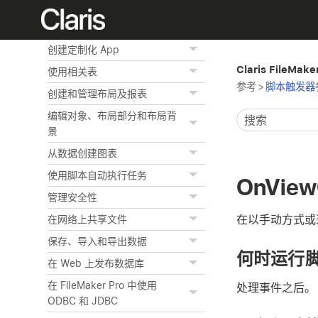
对记录排序
预览和打印信息
创建定制化 App
Claris FileMak
使用相关表
参考
>
脚本触发器
创建和管理布局及报表
编辑对象、布局部分和布局背
景
从数据创建图表
使用脚本自动执行任务
OnView
管理安全性
在以手动方式或
在网络上共享文件
保存、导入和导出数据
何时运行
在 Web 上发布数据库
在 FileMaker Pro 中使用
处理事件之后。
ODBC 和 JDBC