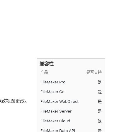
兼容性
产品
是否支持
FileMaker Pro
是
FileMaker Go
是
导致视图更改。
FileMaker WebDirect
是
FileMaker Server
是
FileMaker Cloud
是
FileMaker Data API
是