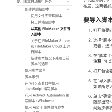
导入脚本时，Fi
使用脚本自动执行任务
布局，这两者必须
创建并编辑脚本
使用文件夹管理脚本
要导入脚
拷贝并粘贴脚本
从其他 FileMaker 文件导
打开将要
入脚本
选择“
脚本
关于在 FileMaker Server
或者，选择
和 FileMaker Cloud 上运
行脚本
在“脚本工
新建脚本情况下处理当前
注释
可以
脚本的选项
使用脚本菜单
打开包含
脚本示例
在“导入
在 Web 查看器中使用
如果所导
JavaScript 编写脚本
利用 ActiveX Automation 编
单击“
确定
写脚本 (Windows)
随即出现
使用 Apple 事件编写脚本
问题步骤