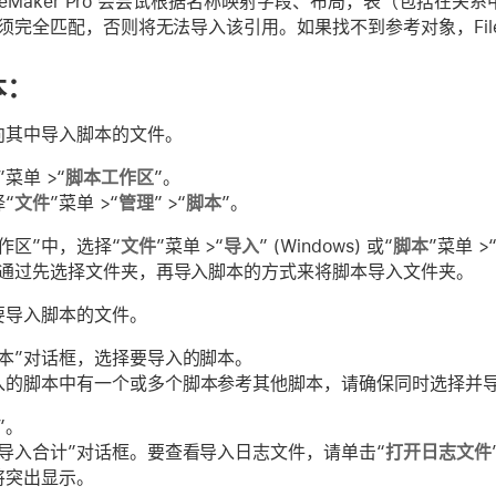
leMaker Pro 会尝试根据名称映射字段、布局，表（包括
完全匹配，否则将无法导入该引用。如果找不到参考对象，FileMa
本：
向其中导入脚本的文件。
”菜单 >“
脚本工作区
”。
“
文件
”菜单 >“
管理
” >“
脚本
”。
作区”中，选择“
文件
”菜单 >“
导入
” (Windows) 或“
脚本
”菜单 >
通过先选择文件夹，再导入脚本的方式来将脚本导入文件夹。
要导入脚本的文件。
脚本”对话框，选择要导入的脚本。
入的脚本中有一个或多个脚本参考其他脚本，请确保同时选择并
”。
“导入合计”对话框。要查看导入日志文件，请单击“
打开日志文件
将突出显示。