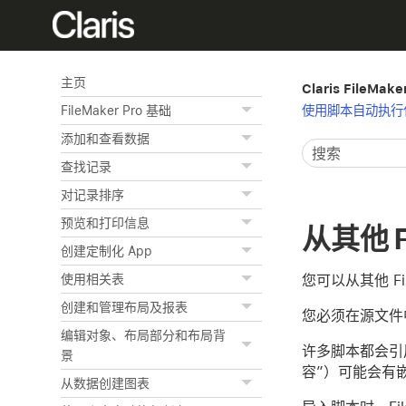
主页
Claris FileMak
使用脚本自动执行
FileMaker Pro 基础
添加和查看数据
查找记录
对记录排序
预览和打印信息
从其他 F
创建定制化 App
您可以从其他 F
使用相关表
创建和管理布局及报表
您必须在源文件
编辑对象、布局部分和布局背
许多脚本都会引
景
容”）可能会有
从数据创建图表