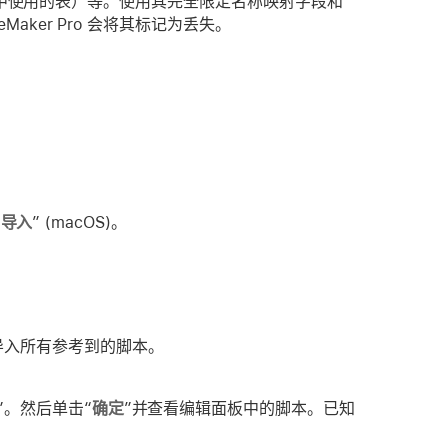
在关系中使用的表）等。使用其完全限定名称映射字段和
ker Pro 会将其标记为丢失。
“
导入
” (macOS)。
导入所有参考到的脚本。
”。然后单击“
确定
”并查看编辑面板中的脚本。已知