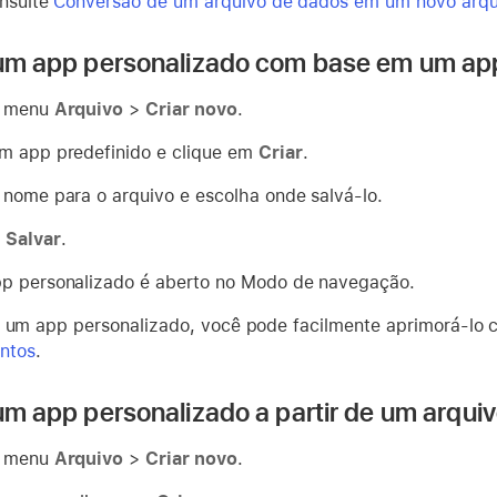
onsulte
Conversão de um arquivo de dados em um novo arqu
 um app personalizado com base em um app
o menu
Arquivo
>
Criar novo
.
m app predefinido e clique em
Criar
.
 nome para o arquivo e escolha onde salvá-lo.
m
Salvar
.
p personalizado é aberto no Modo de navegação.
r um app personalizado, você pode facilmente aprimorá-l
ntos
.
 um app personalizado a partir de um arquiv
o menu
Arquivo
>
Criar novo
.