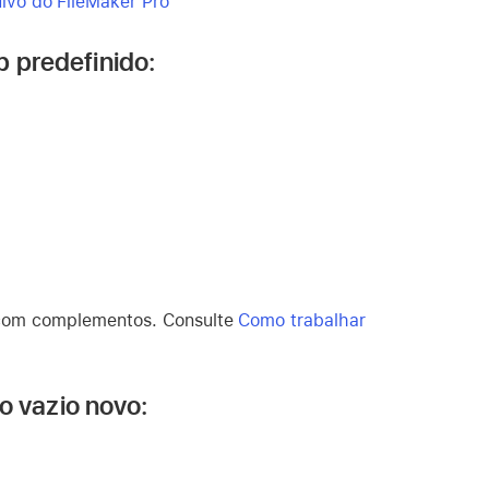
ivo do FileMaker Pro
 predefinido:
o com complementos. Consulte
Como trabalhar
o vazio novo: