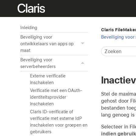
Inleiding
Claris FileMake
Beveiliging voor
Beveiliging voor
ontwikkelaars van apps op
maat
Beveiliging voor
serverbeheerders
Externe verificatie
Inactie
inschakelen
Verificatie met een OAuth-
Stel de maximal
identiteitsprovider
gehost door Fil
inschakelen
bestanden toeg
Claris ID-verificatie of
lang genoeg is
verificatie met externe IdP
inschakelen voor groepen en
Selecteer in Fi
gebruikers
indien gebruike