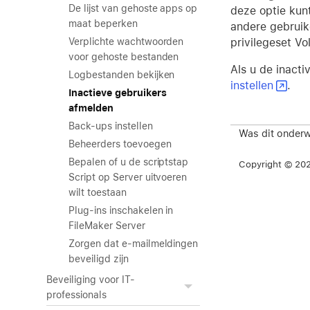
De lijst van gehoste apps op
deze optie kunt
maat beperken
andere gebruik
privilegeset Vo
Verplichte wachtwoorden
voor gehoste bestanden
Als u de inacti
Logbestanden bekijken
instellen
.
Inactieve gebruikers
afmelden
Back-ups instellen
Was dit onderw
Beheerders toevoegen
Bepalen of u de scriptstap
Copyright © 2026
Script op Server uitvoeren
wilt toestaan
Plug-ins inschakelen in
FileMaker Server
Zorgen dat e-mailmeldingen
beveiligd zijn
Beveiliging voor IT-
professionals