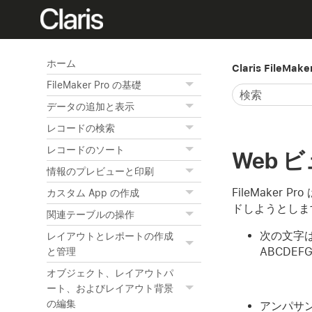
ホーム
Claris FileMak
FileMaker Pro の基礎
データの追加と表示
レコードの検索
レコードのソート
Web 
情報のプレビューと印刷
FileMaker
カスタム App の作成
ドしようとします
関連テーブルの操作
次の文字
レイアウトとレポートの作成
ABCDEFGH
と管理
オブジェクト、レイアウトパ
ート、およびレイアウト背景
の編集
アンパサ