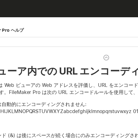
er Pro ヘルプ
ビューア内での URL エンコーデ
 Pro は Web ビューアの Web アドレスを評価し、URL をエン
。FileMaker Pro は次の URL エンコードルールを使
は自動的にエンコーディングされません:
IJKLMNOPQRSTUVWXYZabcdefghijklmnopqrstuvwxyz 01234
ンド (&) は後にスペースが続く場合にのみエンコーディング