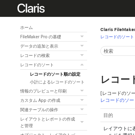
ホーム
Claris FileMak
レコードのソート
FileMaker Pro の基礎
データの追加と表示
レコードの検索
レコードのソート
レコードのソート順の設定
レコー
小計によるレコードのソート
情報のプレビューと印刷
[レコードのソ
レコードのソー
カスタム App の作成
関連テーブルの操作
目的
レイアウトとレポートの作成
と管理
レイアウトに