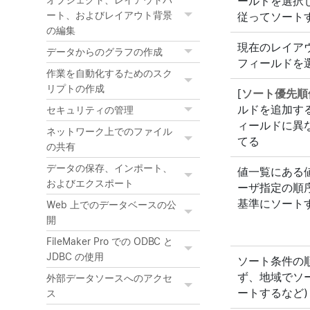
ールドを選択
オブジェクト、レイアウトパ
ート、およびレイアウト背景
従ってソート
の編集
現在のレイア
データからのグラフの作成
フィールドを
作業を自動化するためのスク
リプトの作成
[
ソート優先順
ルドを追加す
セキュリティの管理
ィールドに異
ネットワーク上でのファイル
てる
の共有
データの保存、インポート、
値一覧にある
およびエクスポート
ーザ指定の順序
基準にソート
Web 上でのデータベースの公
開
FileMaker Pro での ODBC と
JDBC の使用
ソート条件の順
ず、地域でソ
外部データソースへのアクセ
ートするなど)
ス