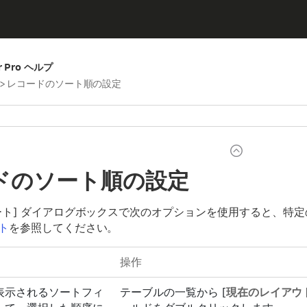
er Pro ヘルプ
>
レコードのソート順の設定
ドのソート順の設定
ート] ダイアログボックスで次のオプションを使用すると、特
ト
を参照してください。
操作
表示されるソートフィ
テーブルの一覧から [
現在のレイアウト