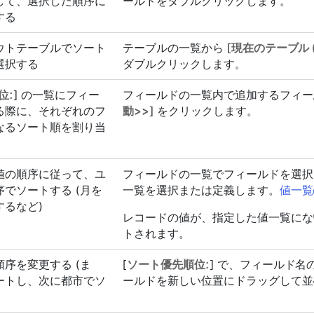
して、選択した順序に
ールドをダブルクリックします。
する
ウトテーブルでソート
テーブルの一覧から [
現在のテーブル 
選択する
ダブルクリックします。
位:
] の一覧にフィー
フィールドの一覧内で追加するフィー
る際に、それぞれのフ
動>>
] をクリックします。
なるソート順を割り当
値の順序に従って、ユ
フィールドの一覧でフィールドを選択
でソートする (月を
一覧を選択または定義します。
値一覧
するなど)
レコードの値が、指定した値一覧にな
トされます。
序を変更する (ま
[
ソート優先順位:
] で、フィールド
ートし、次に都市でソ
ールドを新しい位置にドラッグして並