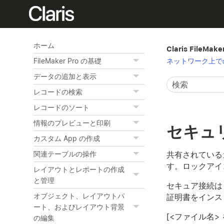
ホーム
Claris FileMak
ネットワーク上で
FileMaker Pro の基礎
データの追加と表示
レコードの検索
レコードのソート
情報のプレビューと印刷
セキュ
カスタム App の作成
共有されている
関連テーブルの操作
す。ロックアイ
レイアウトとレポートの作成
と管理
セキュア接続は
オブジェクト、レイアウトパ
証明書をインス
ート、およびレイアウト背景
[<ファイル名>
の編集