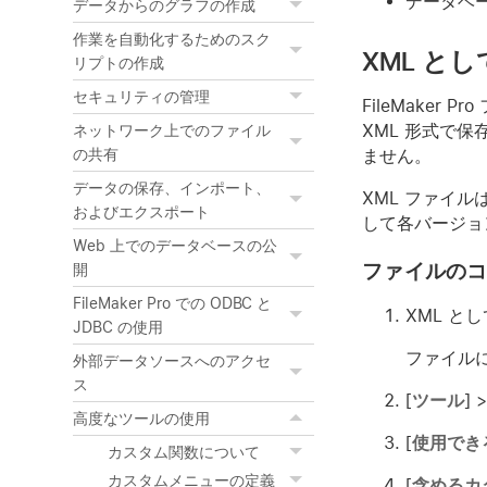
データベ
データからのグラフの作成
作業を自動化するためのスク
XML と
リプトの作成
セキュリティの管理
FileMake
XML 形式で
ネットワーク上でのファイル
ません。
の共有
データの保存、インポート、
XML ファイ
およびエクスポート
して各バージョ
Web 上でのデータベースの公
ファイルのコ
開
FileMaker Pro での ODBC と
XML と
JDBC の使用
ファイルに
外部データソースへのアクセ
ス
[
ツール
] >
高度なツールの使用
[
使用でき
カスタム関数について
カスタムメニューの定義
[
含めるカ