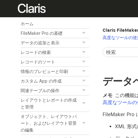
ホーム
Claris FileMak
FileMaker Pro の基礎
高度なツールの使
データの追加と表示
レコードの検索
レコードのソート
情報のプレビューと印刷
データ
カスタム App の作成
関連テーブルの操作
メモ
この機能は
レイアウトとレポートの作成
高度なツールの
と管理
FileMaker
オブジェクト、レイアウトパ
ート、およびレイアウト背景
XML 形
の編集