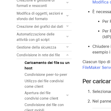
Creazione e gestione di
Modifica d
formati e resoconti
È necessar
Modifica di oggetti, sezioni e
sfondo del formato
Per 
Creazione dei grafici dai dati
Per 
Automatizzazione delle
(IdP
attività con gli script
Chiudere i
Gestione della sicurezza
esempio i
Condivisione in rete dei file
Ciascun tipo di
Caricamento dei file su un
FileMaker Serv
host
Condivisione peer-to-peer
Per caricare
Utilizzo dei file condivisi
come client
Seleziona
Apertura dei file
condivisi come client
Nel pannel
Condivisione dei file con
client mobili