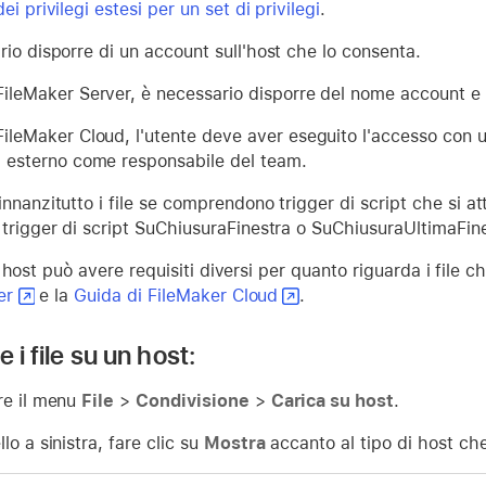
ei privilegi estesi per un set di privilegi
.
io disporre di un account sull'host che lo consenta.
FileMaker Server, è necessario disporre del nome account e 
FileMaker Cloud, l'utente deve aver eseguito l'accesso con u
) esterno come responsabile del team.
nnanzitutto i file se comprendono trigger di script che si at
 trigger di script SuChiusuraFinestra o SuChiusuraUltimaFine
 host può avere requisiti diversi per quanto riguarda i file c
er
e la
Guida di FileMaker Cloud
.
 i file su un host:
re il menu
File
>
Condivisione
>
Carica su host
.
lo a sinistra, fare clic su
Mostra
accanto al tipo di host che 