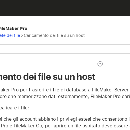
 FileMaker Pro
te dei file
>
Caricamento dei file su un host
nto dei file su un host
Maker Pro per trasferire i file di database a FileMaker Serve
ore che memorizzano dati esternamente, FileMaker Pro cari
aricare i file:
i che gli account abbiano i privilegi estesi che consentono l
Pro e FileMaker Go, per aprire un file ospitato deve essere a