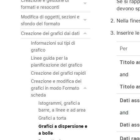
Creazione e gestione di
Se si rapp
formati e resoconti
devono sp
Modifica di oggetti, sezioni e
Nella fine
sfondo del formato
Inserire l
Creazione dei grafici dai dati
Informazioni sui tipi di
Per
grafico
Linee guida per la
Titolo a
pianificazione del grafico
Creazione dei grafici rapidi
and
Creazione e modifica dei
Titolo a
grafici in modo Formato
scheda
Dati as
Istogrammi, grafici a
barre, a linee e ad area
and
Grafici a torta
Dati ass
Grafici a dispersione e
a bolle
Dati rag