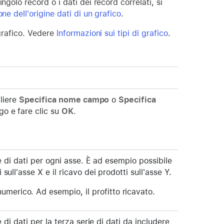
golo record o i dati dei record correlati, si
ne dell'origine dati di un grafico
.
 grafico. Vedere
Informazioni sui tipi di grafico
.
gliere
Specifica nome campo
o
Specifica
ogo e fare clic su
OK
.
e di dati per ogni asse. È ad esempio possibile
 sull'asse X e il ricavo dei prodotti sull'asse Y.
merico. Ad esempio, il profitto ricavato.
 di dati per la terza serie di dati da includere