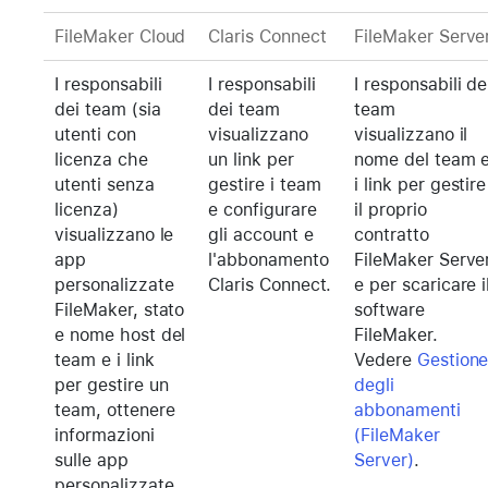
FileMaker Cloud
Claris Connect
FileMaker Serve
I responsabili
I responsabili
I responsabili de
dei team (sia
dei team
team
utenti con
visualizzano
visualizzano il
licenza che
un link per
nome del team 
utenti senza
gestire i team
i link per gestire
licenza)
e configurare
il proprio
visualizzano le
gli account e
contratto
app
l'abbonamento
FileMaker Serve
personalizzate
Claris Connect.
e per scaricare i
FileMaker, stato
software
e nome host del
FileMaker.
team e i link
Vedere
Gestion
per gestire un
degli
team, ottenere
abbonamenti
informazioni
(FileMaker
sulle app
Server)
.
personalizzate