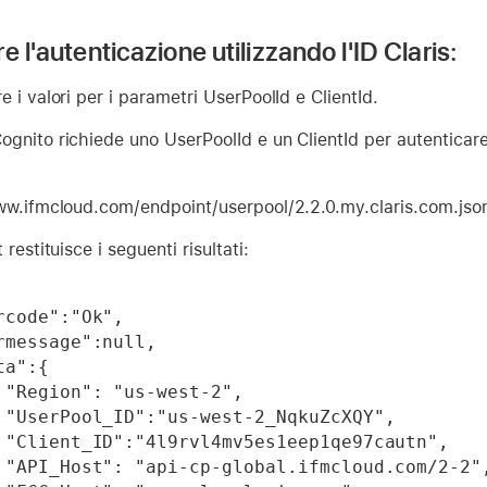
e l'autenticazione utilizzando l'ID Claris:
 i valori per i parametri UserPoolId e ClientId.
gnito richiede uno UserPoolId e un ClientId per autenticare 
ww.ifmcloud.com/endpoint/userpool/2.2.0.my.claris.com.jso
 restituisce i seguenti risultati:
,

",

n",

2",
