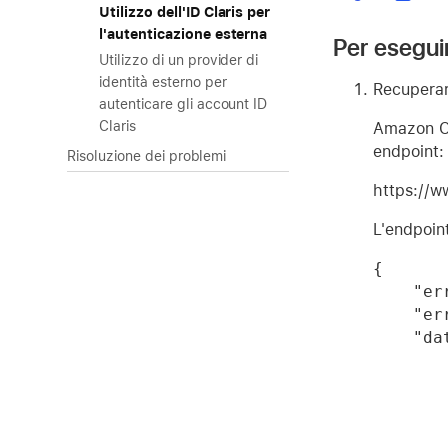
Utilizzo dell'ID Claris per
l'autenticazione esterna
Per eseguir
Utilizzo di un provider di
identità esterno per
Recuperare
autenticare gli account ID
Claris
Amazon Co
endpoint:
Risoluzione dei problemi
https://w
L'endpoint
{

    "errcode":"Ok",

    "errmessage":null,

    "data":{

        "Region": "us-west-2"
        "UserPool_ID":"us-west-2_NqkuZcXQY
        "Client_ID":"4l9rvl4mv5es1eep1qe97caut
        "API_Host": "api-cp-global.ifmcloud.com/2-