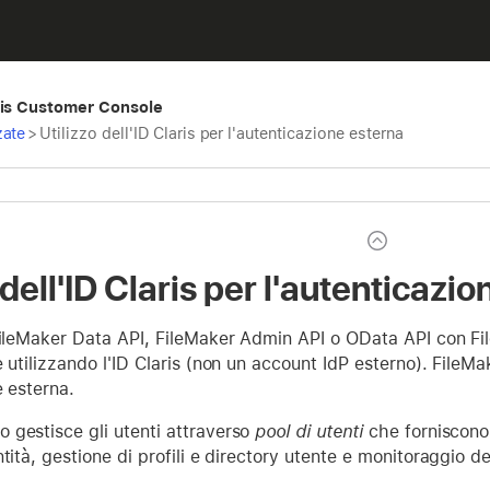
ris Customer Console
zate
>
Utilizzo dell'ID Claris per l'autenticazione esterna
 dell'ID Claris per l'autenticazi
 FileMaker Data API, FileMaker Admin API o OData API con Fi
e utilizzando l'ID Claris (non un account IdP esterno). File
e esterna.
 gestisce gli utenti attraverso
pool di utenti
che forniscono
ntità, gestione di profili e directory utente e monitoraggio 