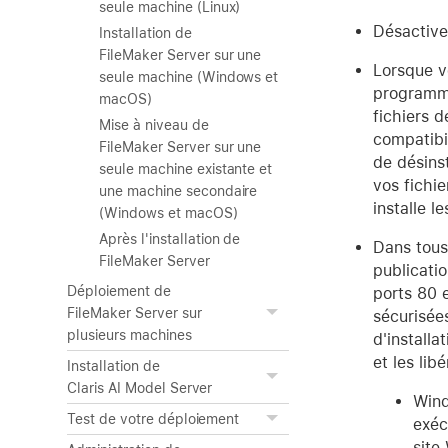
seule machine (Linux)
Désactivez
Installation de
FileMaker Server sur une
Lorsque vo
seule machine (Windows et
programme 
macOS)
fichiers d
Mise à niveau de
compatibi
FileMaker Server sur une
de désinst
seule machine existante et
vos fichie
une machine secondaire
installe l
(Windows et macOS)
Après l'installation de
Dans tous
FileMaker Server
publicati
Déploiement de
ports 80 
FileMaker Server sur
sécurisée
plusieurs machines
d'installa
et les libé
Installation de
Claris AI Model Server
Wind
Test de votre déploiement
exéc
site