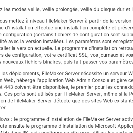
 les modes veille, veille prolongée, veille du disque dur et
us mettez à niveau FileMaker Server à partir de la version 1
d'installation effectue une installation complète et préserv
e configuration (certains fichiers de configuration sont supp
lité avec la version installée). Les paramètres sont enregi
aller la version actuelle. Le programme d'installation retr
rs de configuration, votre certificat SSL, vos journaux et vo
es nouveaux fichiers binaires, puis fait passer vos paramètres
 les déploiements, FileMaker Server nécessite un serveur We
on Web, héberge l'application Web Admin Console et gère ce
et 443 doivent être disponibles, le premier pour les connex
s. Ces ports sont utilisés par FileMaker Server, même si la 
tion de FileMaker Server détecte que des sites Web existants
rer.
ows : le programme d'installation de FileMaker Server active l
ute ensuite le programme d'installation de Microsoft Applic
 Web dans IIS, puis configure ce site pour utiliser les ports