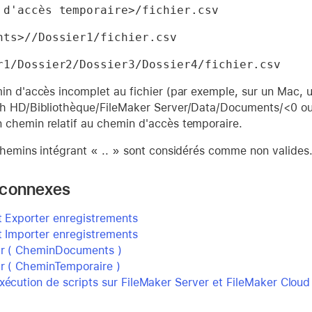
 d'accès temporaire>/fichier.csv
nts>//Dossier1/fichier.csv
r1/Dossier2/Dossier3/Dossier4/fichier.csv
in d'accès incomplet au fichier (par exemple, sur un Mac, 
h HD/Bibliothèque/FileMaker Server/Data/Documents/<0 ou 
chemin relatif au chemin d'accès temporaire.
chemins intégrant « .. » sont considérés comme non valides
 connexes
t Exporter enregistrements
t Importer enregistrements
ir ( CheminDocuments )
ir ( CheminTemporaire )
xécution de scripts sur FileMaker Server et FileMaker Cloud