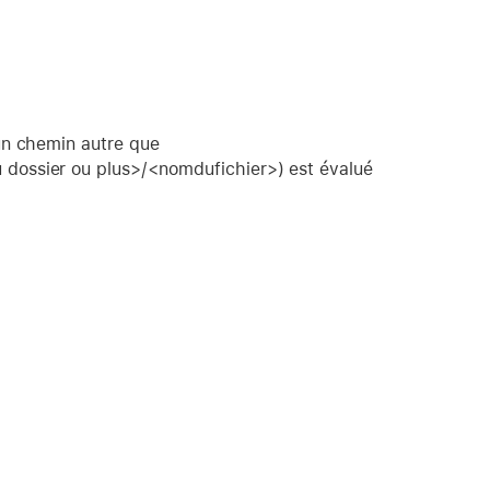
un chemin autre que
dossier ou plus>/<nomdufichier>) est évalué
.