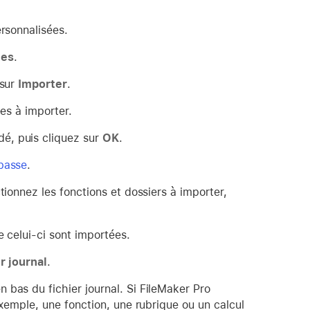
ersonnalisées.
ées
.
 sur
Importer
.
ées à importer.
é, puis cliquez sur
OK
.
 passe
.
tionnez les fonctions et dossiers à importer,
e celui-ci sont importées.
r journal
.
 bas du fichier journal. Si FileMaker Pro
exemple, une fonction, une rubrique ou un calcul