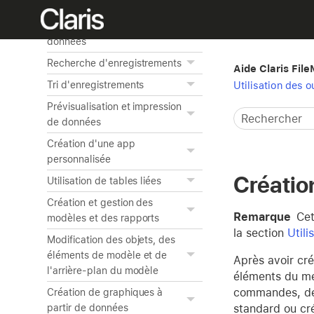
FileMaker Pro
Ajout et affichage de
données
Recherche d'enregistrements
Aide Claris Fil
Tri d'enregistrements
Utilisation des o
Prévisualisation et impression
de données
Création d'une app
personnalisée
Créatio
Utilisation de tables liées
Création et gestion des
Remarque
Cet
modèles et des rapports
la section
Utili
Modification des objets, des
éléments de modèle et de
Après avoir cr
l'arrière-plan du modèle
éléments du me
commandes, de
Création de graphiques à
standard ou cr
partir de données