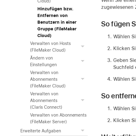
Wenn Sie einen
Cloud)
zugewiesenen Z
Hinzufügen bzw.
Entfernen von
So fügen S
Benutzern in einer
Gruppe (FileMaker
Cloud)
Wählen Si
Verwalten von Hosts
Klicken S
(FileMaker Cloud)
Ändern von
Geben Sie
Einstellungen
Suchfeld 
Verwalten von
Wählen Si
Abonnements
(FileMaker Cloud)
So entfern
Verwalten von
Abonnements
(Claris Connect)
Wählen Si
Verwalten von Abonnements
Klicken S
(FileMaker Server)
Erweiterte Aufgaben