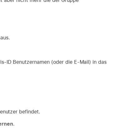
at aber nicht mehr die der Gruppe
 aus.
is-ID Benutzernamen (oder die E-Mail) in das
enutzer befindet.
ernen
.