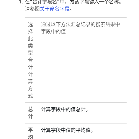
在“
合计字段名
”中，为该字段键入一个名称。
请参阅
关于命名字段
。
选
通过以下方法汇总记录的搜索结果中
择
字段中的值
此
类
型
合
计
计
算
方
式
总
计算字段中的值总计。
计
平
计算字段中值的平均值。
均