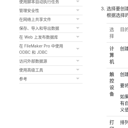
使用脚本自动执行任务
选择要创
管理安全性
根据选择
在网络上共享文件
保存、导入和导出数据
选
目
择
在 Web 上发布数据库
在 FileMaker Pro 中使用
计
创
ODBC 和 JDBC
算
访问外部数据源
机
使用高级工具
触
创
参考
控
要
设
备
如
有
义值
打
排