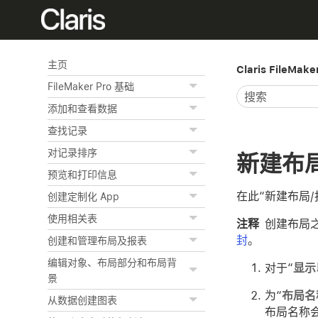
主页
Claris FileMak
FileMaker Pro 基础
添加和查看数据
查找记录
对记录排序
新建布
预览和打印信息
在此“新建布局
创建定制化 App
使用相关表
注释
创建布局
封
。
创建和管理布局及报表
编辑对象、布局部分和布局背
对于“
显示
景
为“
布局名
从数据创建图表
布局名称