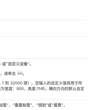
e
或“
自定义设备
”。
向，请单击
。
 1 到 32000 磅）。您输入的自定义值将用于所
宽度：800，高度:1145；横向方向的默认自定
标签
”、“
垂直标签
”、“
信封
”或“
报表
”。