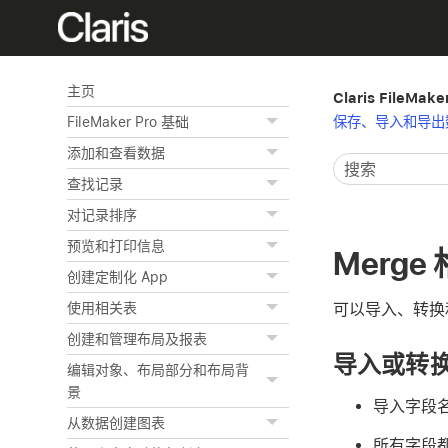
主页
Claris FileMak
保存、导入和导出
FileMaker Pro 基础
添加和查看数据
查找记录
对记录排序
预览和打印信息
Merge
创建定制化 App
可以导入、转换和
使用相关表
创建和管理布局及报表
导入或转换 
编辑对象、布局部分和布局背
景
导入字段
从数据创建图表
所有字段