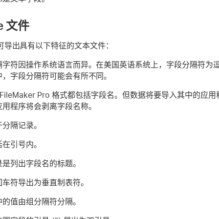
e 文件
 Pro 可导出具有以下特征的文本文件：
隔字符因操作系统语言而异。在美国英语系统上，字段分隔符为
中，字段分隔符可能会有所不同。
 和 FileMaker Pro 格式都包括字段名。但数据将要导入其
应用程序将会剥离字段名称。
于分隔记录。
括在引号内。
录是列出字段名的标题。
回车符导出为垂直制表符。
中的值由组分隔符分隔。