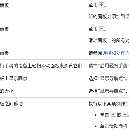
面板
单击
。
新的面板会添加到
面板
单击
。
滑动面板上的所有
面板
请参阅
选择和处理
持手势的设备上轻扫滑动面板来浏览它们
选择“
启用轻扫手势
板上显示圆点
选择“
显示导航点
”
的大小
选择“
显示导航点
”
板之间移动
执行以下某项操作
单击
或
单击滑动面板