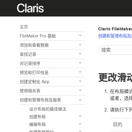
主页
Claris FileMak
创建和管理布局及
FileMaker Pro 基础
添加和查看数据
查找记录
对记录排序
预览和打印信息
更改滑
创建定制化 App
使用相关表
在布局模
或者，选
创建和管理布局及报表
设计布局的最佳做法
请执行下
创建布局
目的
编辑布局