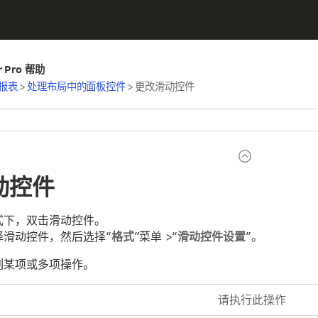
er Pro 帮助
报表
>
处理布局中的面板控件
>
更改滑动控件
动控件
式下，双击滑动控件。
择滑动控件，然后选择“
格式
”菜单 >“
滑动控件设置
”。
列某项或多项操作。
请执行此操作