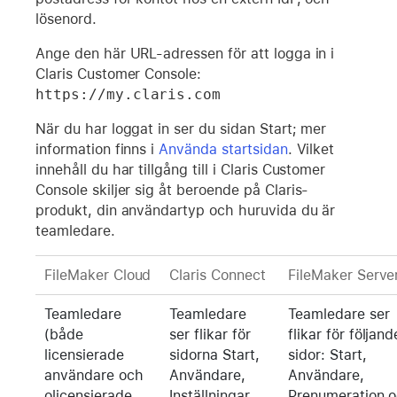
lösenord.
Ange den här URL-adressen för att logga in i
Claris Customer Console:
https://my.claris.com
När du har loggat in ser du sidan Start; mer
information finns i
Använda startsidan
. Vilket
innehåll du har tillgång till i Claris Customer
Console skiljer sig åt beroende på Claris-
produkt, din användartyp och huruvida du är
teamledare.
FileMaker Cloud
Claris Connect
FileMaker Serve
Teamledare
Teamledare
Teamledare ser
(både
ser flikar för
flikar för följand
licensierade
sidorna Start,
sidor: Start,
användare och
Användare,
Användare,
olicensierade
Inställningar
Prenumeration 