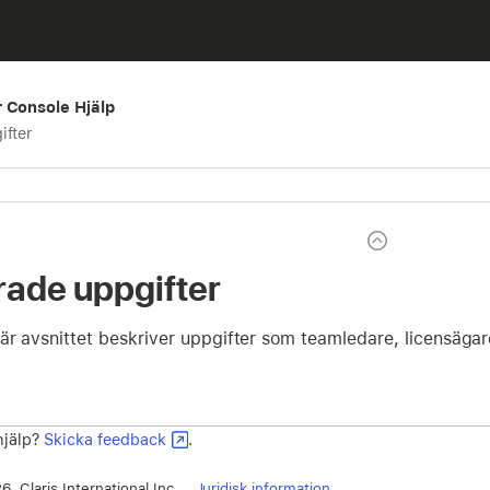
 Console Hjälp
ifter
ade uppgifter
r avsnittet beskriver uppgifter som teamledare, licensägar
 hjälp?
Skicka feedback
.
, Claris International Inc.
Juridisk information