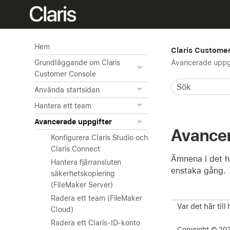
Hem
Claris Customer
Avancerade uppg
Grundläggande om Claris
Customer Console
Använda startsidan
Hantera ett team
Avancerade uppgifter
Avancer
Konfigurera Claris Studio och
Claris Connect
Ämnena i det hä
Hantera fjärransluten
enstaka gång.
säkerhetskopiering
(FileMaker Server)
Radera ett team (FileMaker
Var det här till
Cloud)
Radera ett Claris-ID-konto
Copyright © 2026