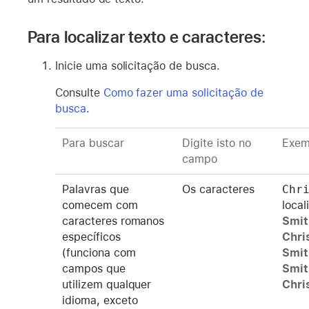
Para localizar texto e caracteres:
Inicie uma solicitação de busca.
Consulte
Como fazer uma solicitação de
busca
.
Para buscar
Digite isto no
Exem
campo
Palavras que
Os caracteres
Chr
comecem com
local
caracteres romanos
Smit
específicos
Chri
(funciona com
Smit
campos que
Smit
utilizem qualquer
Chri
idioma, exceto