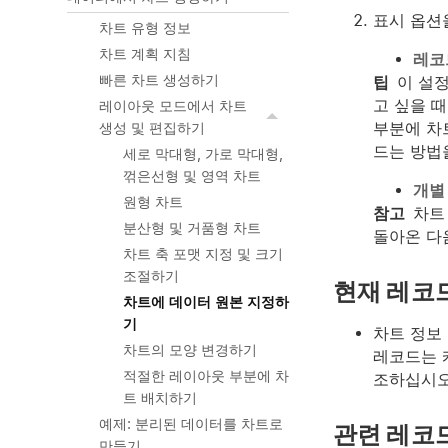
표시 옵션
차트 유형 정보
차트 계획 지침
레코
빠른 차트 생성하기
팁
이 설
고 싶을 
레이아웃 모드에서 차트
부분에 차
생성 및 편집하기
드는 방법
세로 막대형, 가로 막대형,
꺾은선형 및 영역 차트
개별
원형 차트
참고
차트
분산형 및 거품형 차트
돌아온 다
차트 축 포맷 지정 및 크기
조절하기
현재 레코
차트에 데이터 원본 지정하
기
차트 정보
차트의 모양 변경하기
레코드는 
적절한 레이아웃 부분에 차
조하십시오
트 배치하기
예제: 분리된 데이터를 차트로
관련 레코
만들기