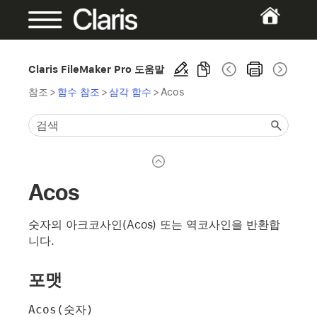
Claris FileMaker Pro 도움말
참조
>
함수 참조
>
삼각 함수
>
Acos
Acos
숫자의 아크코사인(Acos) 또는 역코사인을 반환합
니다.
포맷
Acos(숫자)