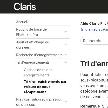
Accueil
Aide Claris Fil
Tri d'enregistre
Notions de base de
FileMaker Pro
Ajout et affichage de
données
Recherche d'enregistrements
Tri d'en
Tri d'enregistrements
Options de tri des
Pour afficher 
enregistrements
sous-récapitula
Tri d'enregistrements par
vous avez un ra
valeurs de sous-
catégorie ayant
récapitulatifs
de nouveau les
Prévisualisation et impression
de données
Remarque
Si 