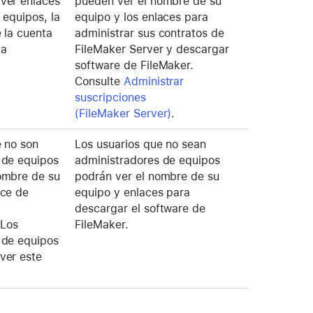
ver enlaces
pueden ver el nombre de su
 equipos, la
equipo y los enlaces para
 la cuenta
administrar sus contratos de
 a
FileMaker Server y descargar
software de FileMaker.
Consulte
Administrar
suscripciones
(FileMaker Server)
.
e no son
Los usuarios que no sean
 de equipos
administradores de equipos
ombre de su
podrán ver el nombre de su
ace de
equipo y enlaces para
descargar el software de
(Los
FileMaker.
 de equipos
ver este