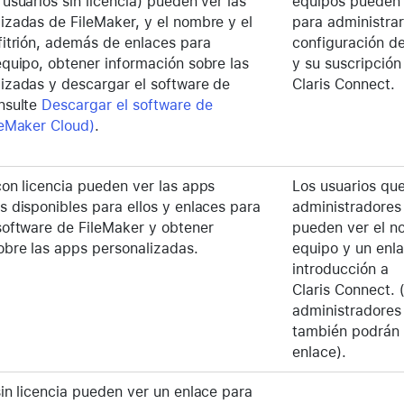
usuarios sin licencia) pueden ver las
equipos pueden 
izadas de FileMaker, y el nombre y el
para administrar
fitrión, además de enlaces para
configuración de
equipo, obtener información sobre las
y su suscripción
izadas y descargar el software de
Claris Connect.
nsulte
Descargar el software de
leMaker Cloud)
.
con licencia pueden ver las apps
Los usuarios qu
s disponibles para ellos y enlaces para
administradores
software de FileMaker y obtener
pueden ver el n
obre las apps personalizadas.
equipo y un enl
introducción a
Claris Connect. 
administradores
también podrán 
enlace).
sin licencia pueden ver un enlace para