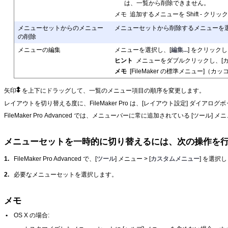
は、一覧から削除できません。
メモ
追加するメニューを Shift - クリ
メニューセットからのメニュー
メニューセットから削除するメニューを選
の削除
メニューの編集
メニューを選択し、[
編集...
] をクリック
ヒント
メニューをダブルクリックし、[
メモ
[FileMaker の標準メニュー]（カ
矢印
を上下にドラッグして、一覧のメニュー項目の順序を変更します。
レイアウトを切り替える度に、FileMaker Pro は、[レイアウト設定] ダイ
FileMaker Pro Advanced では、メニューバーに常に追加されている 
メニューセットを一時的に切り替えるには、次の操作を
1.
FileMaker Pro Advanced で、[
ツール
] メニュー > [
カスタムメニュー
] を選択
2.
必要なメニューセットを選択します。
メモ
•
OS X の場合: