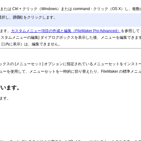
ックまたは Ctrl + クリック（Windows）または command - クリック（OS 
択し、[
削除
] をクリックします。
します。
カスタムメニュー項目の作成と編集（FileMaker Pro Advanced）
を参照して
カスタムメニューの編集] ダイアログボックスを表示した後、メニューを編集できま
ッコ [ ] 内に表示）は、編集できません。
アログボックスの [メニューセット] オプションに指定されているメニューセットをインス
[ツール] メニューを使用して、メニューセットを一時的に切り替えたり、FileMaker
行います。
します。