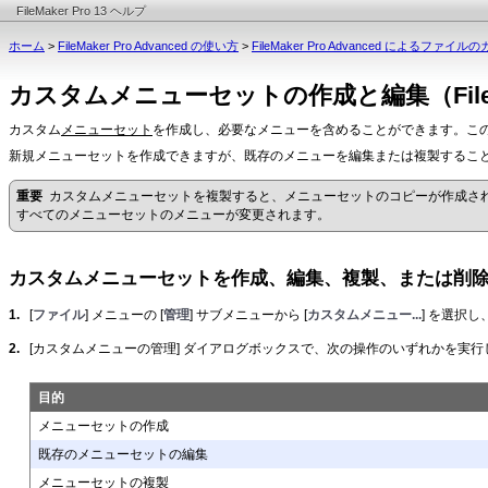
FileMaker Pro 13 ヘルプ
ホーム
>
FileMaker Pro Advanced の使い方
>
FileMaker Pro Advanced によるファイ
カスタムメニューセットの作成と編集（FileMake
カスタム
メニューセット
を作成し、必要なメニューを含めることができます。こ
新規メニューセットを作成できますが、既存のメニューを編集または複製するこ
重要
カスタムメニューセットを複製すると、メニューセットのコピーが作成さ
すべてのメニューセットのメニューが変更されます。
カスタムメニューセットを作成、編集、複製、または削
1.
[
ファイル
] メニューの [
管理
] サブメニューから [
カスタムメニュー...
] を選択し、
2.
[カスタムメニューの管理] ダイアログボックスで、次の操作のいずれかを実行
目的
メニューセットの作成
既存のメニューセットの編集
メニューセットの複製