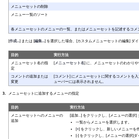
メニューセットの削除
メニュー一覧のソート
各メニューセットのメニューの一覧、またはメニューセットを記述するコメ
[
作成...
] または [
編集...
] を選択した場合、[カスタムメニューセットの編集] 
目的
実行方法
メニューセット名の指
[
メニューセット名
] に、メニューセットのわかりや
定
コメントの追加または
[
コメント
] にメニューセットに関するコメントを入力
変更
ューバーには表示されません。
3.
メニューセットに追加するメニューの指定
目的
実行方法
メニューセットへのメニューの
[
追加...] をクリックし、[メニューの選
追加
•
一覧からメニューを選択します。
•
[
+
] をクリックし、新しいメニューを
•
[
-
] をクリックし、[メニューの選択]ダ