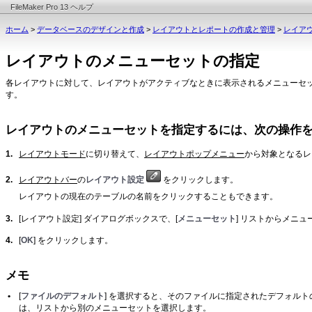
FileMaker Pro 13 ヘルプ
ホーム
>
データベースのデザインと作成
>
レイアウトとレポートの作成と管理
>
レイア
レイアウトのメニューセットの指定
各レイアウトに対して、レイアウトがアクティブなときに表示されるメニューセ
す。
レイアウトのメニューセットを指定するには、次の操作
1.
レイアウトモード
に切り替えて、
レイアウトポップメニュー
から対象となるレ
2.
レイアウトバー
の
レイアウト設定
をクリックします。
レイアウトの現在のテーブルの名前をクリックすることもできます。
3.
[レイアウト設定] ダイアログボックスで、[
メニューセット
] リストからメニ
4.
[
OK
] をクリックします。
メモ
•
[
ファイルのデフォルト
] を選択すると、そのファイルに指定されたデフォル
は、リストから別のメニューセットを選択します。