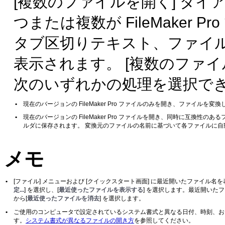
[複数のファイルを開く] ダ
つまたは複数が FileMaker Pro
タブ区切りテキスト、ファイルメ
表示されます。 [複数のファイ
次のいずれかの処理を選択で
•
現在のバージョンの FileMaker Pro ファイルのみを開き、ファイルを変
•
現在のバージョンの FileMaker Pro ファイルを開き、同時に互換性のあ
ルダに保存されます。 変換元のファイルの名前に基づいて各ファイルに自
メモ
•
[ファイル] メニューおよび [クイックスタート画面] に最近開いたファイル名を
定...
] を選択し、[
最近使ったファイルを表示する
] を選択します。最近開いた
から[
最近使ったファイルを消去
] を選択します。
•
ご使用のコンピュータで設定されているシステム書式と異なる日付、時刻、お
す。
システム書式が異なるファイルの開き方
を参照してください。