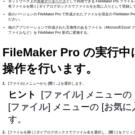
•
ネットワーク上の
共有データベース
として利用できる FileMaker Pro 
有ファイルを開く] ダイアログボックスでファイルをお気に入りとして登録してあ
•
前のバージョンの FileMaker Pro で作成されたファイルを現在の FileMaker P
ださい。
•
他のアプリケーションで作成された互換性のあるファイル（Microsoft Exc
ファイルなど）を FileMaker Pro 形式に変換する。
FileMaker
Pro の実
操作を行います。
1.
[
ファイル
] メニューから [
開く...
] を選択します。
ヒント
[
ファイル
] メニューの 
[
ファイル
] メニューの [
お気に
す。
2.
[ファイルを開く] ダイアログボックスでファイル名を選択し、[
開く
] をクリ