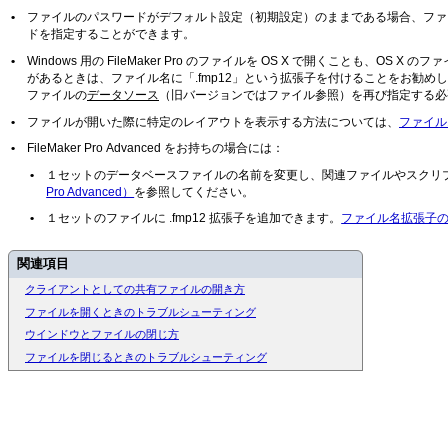
•
ファイルのパスワードがデフォルト設定（初期設定）のままである場合、ファイルを開くと
ドを指定することができます。
•
Windows 用の FileMaker Pro のファイルを OS X で開くことも、
があるときは、ファイル名に「.fmp12」という拡張子を付けることをお勧
ファイルの
データソース
（旧バージョンではファイル参照）を再び指定する必
•
ファイルが開いた際に特定のレイアウトを表示する方法については、
ファイル
•
FileMaker Pro Advanced をお持ちの場合には：
•
１セットのデータベースファイルの名前を変更し、関連ファイルやスクリ
Pro Advanced）
を参照してください。
•
１セットのファイルに .fmp12 拡張子を追加できます。
ファイル名拡張子のファイ
関連項目
クライアントとしての共有ファイルの開き方
ファイルを開くときのトラブルシューティング
ウインドウとファイルの閉じ方
ファイルを閉じるときのトラブルシューティング