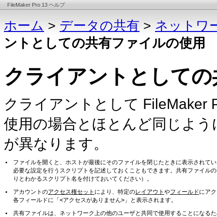
FileMaker Pro 13 ヘルプ
ホーム
>
データの共有
>
ネットワ
ントとしての共有ファイルの使用
クライアントとしての
クライアントとして FileMake
使用の場合とほとんど同じよう
が異なります。
•
ファイルを開くと、ホストが最後にそのファイルを閉じたときに表示されてい
必要な設定を行うスクリプトを記述しておくこともできます。共有ファイルの
りとわかるスクリプト名を付けておいてください）。
•
アカウントの
アクセス権セット
により、特定の
レイアウト
や
フィールド
にアク
<アクセスがありません>
各フィールドに「
」と表示されます。
•
共有ファイルは、ネットワーク上の他のユーザと共同で使用することになるた