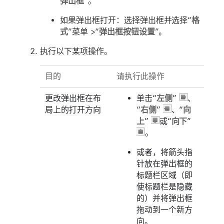
弹出框
”。
如果弹出框打开：选择弹出框并选择“
格
式
”菜单 >“
弹出框按钮设置
”。
执行以下某项操作。
目的
请执行此操作
更改弹出框在布
单击“
左侧
”
、
局上的打开方向
“
右侧
”
、“
向
上
”
或“
向下
”
。
或者，将箭头指
针放在弹出框的
标题栏区域（即
使标题栏是隐藏
的）并将弹出框
拖动到一个新方
向。