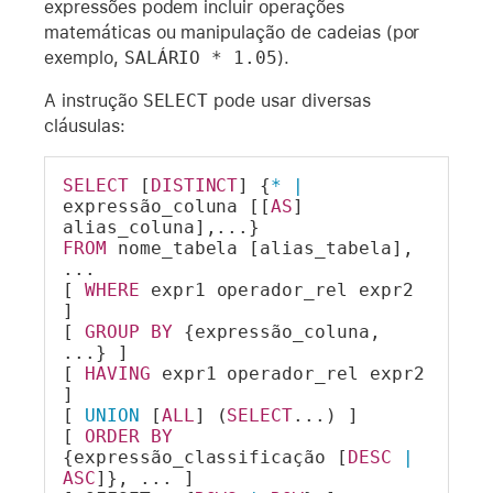
expressões podem incluir operações
matemáticas ou manipulação de cadeias (por
exemplo,
SALÁRIO * 1.05
).
A instrução
SELECT
pode usar diversas
cláusulas:
SELECT
 [
DISTINCT
] {
*
|
expressão_coluna [[
AS
] 
alias_coluna],...}
FROM
 nome_tabela [alias_tabela], 
...
[ 
WHERE
 expr1 operador_rel expr2 
]
[ 
GROUP
BY
 {expressão_coluna, 
...} ]
[ 
HAVING
 expr1 operador_rel expr2 
]
[ 
UNION
 [
ALL
] (
SELECT
...) ]
[ 
ORDER
BY
{expressão_classificação [
DESC
|
ASC
]}, ... ]