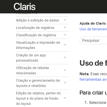
Home
Noções básicas sobre o
FileMaker Pro
Adição e exibição de dados
Ajuda do Claris
Localização de registros
Uso de ferramen
Classificação de registros
Visualização e impressão de
informações
Criação de um app
Uso de 
personalizado
Utilização de tabelas
relacionadas
Nota
Esse recu
ferramentas a
Criação e gerenciamento de
layouts e relatórios
Para criar
Edição de objetos, partes do
layout e do plano de fundo
Selecion
do layout