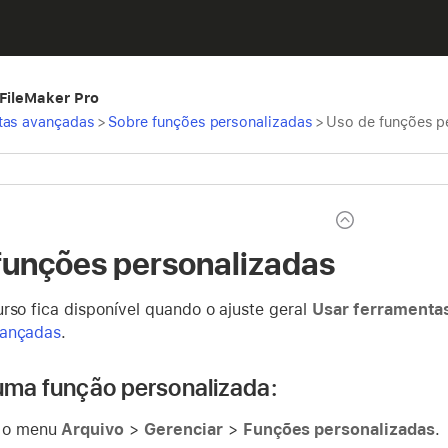
 FileMaker Pro
tas avançadas
>
Sobre funções personalizadas
>
Uso de funções p
funções personalizadas
rso fica disponível quando o ajuste geral
Usar ferramenta
vançadas
.
 uma função personalizada:
e o menu
Arquivo
>
Gerenciar
>
Funções personalizadas
.