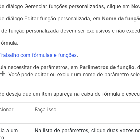
de diálogo Gerenciar funções personalizadas, clique em
No
de diálogo Editar função personalizada, em
Nome da funçã
de função personalizada devem ser exclusivos e não exced
fórmula.
Trabalho com fórmulas e funções
.
ula necessitar de parâmetros, em
Parâmetros de função
,
d
r
. Você pode editar ou excluir um nome de parâmetro sele
.
de deseja que um item apareça na caixa de fórmula e execu
cionar
Faça isso
ia a um
Na lista de parâmetros, clique duas vezes 
ro