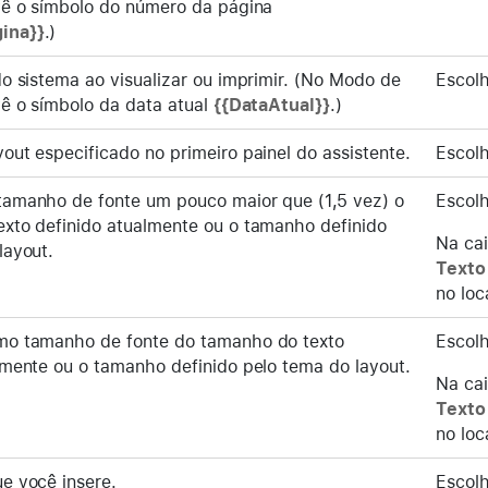
vê o símbolo do número da página
ina}}
.)
do sistema ao visualizar ou imprimir. (No Modo de
Escol
vê o símbolo da data atual
{{DataAtual}}
.)
out especificado no primeiro painel do assistente.
Escol
amanho de fonte um pouco maior que (1,5 vez) o
Escol
xto definido atualmente ou o tamanho definido
Na cai
layout.
Texto
no loc
mo tamanho de fonte do tamanho do texto
Escol
lmente ou o tamanho definido pelo tema do layout.
Na cai
Texto
no loc
e você insere.
Escol