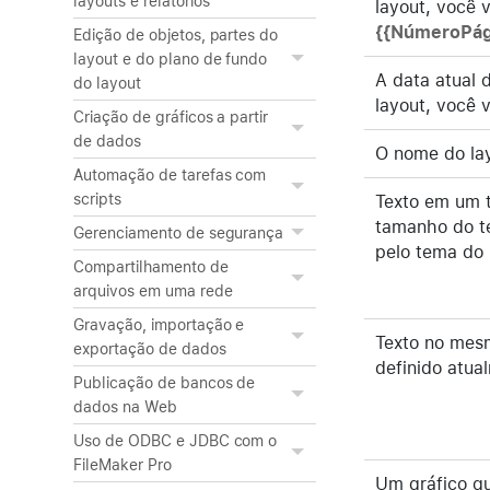
layouts e relatórios
layout, você 
{{NúmeroPág
Edição de objetos, partes do
layout e do plano de fundo
A data atual 
do layout
layout, você 
Criação de gráficos a partir
de dados
O nome do lay
Automação de tarefas com
scripts
Texto em um t
tamanho do te
Gerenciamento de segurança
pelo tema do 
Compartilhamento de
arquivos em uma rede
Gravação, importação e
Texto no mes
exportação de dados
definido atua
Publicação de bancos de
dados na Web
Uso de ODBC e JDBC com o
FileMaker Pro
Um gráfico qu