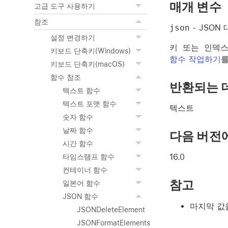
매개 변수
고급 도구 사용하기
참조
json
- JSO
설정 변경하기
키 또는 인덱스
키보드 단축키(Windows)
함수 작업하기
를
키보드 단축키(macOS)
함수 참조
반환되는 
텍스트 함수
텍스트 포맷 함수
텍스트
숫자 함수
날짜 함수
다음 버전
시간 함수
16.0
타임스탬프 함수
컨테이너 함수
참고
일본어 함수
JSON 함수
마지막 값
JSONDeleteElement
JSONFormatElements