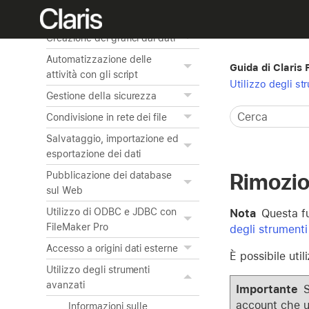
Modifica di oggetti, sezioni e
sfondo del formato
Creazione dei grafici dai dati
Automatizzazione delle
Guida di Claris
attività con gli script
Utilizzo degli st
Gestione della sicurezza
Condivisione in rete dei file
Salvataggio, importazione ed
esportazione dei dati
Rimozio
Pubblicazione dei database
sul Web
Utilizzo di ODBC e JDBC con
Nota
Questa fu
FileMaker Pro
degli strumenti
Accesso a origini dati esterne
È possibile util
Utilizzo degli strumenti
avanzati
Importante
S
account che ut
Informazioni sulle