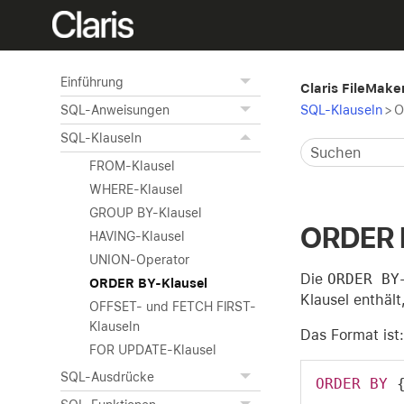
Einführung
Claris FileMak
SQL-Klauseln
>
O
SQL-Anweisungen
SQL-Klauseln
FROM-Klausel
WHERE-Klausel
GROUP BY-Klausel
ORDER 
HAVING-Klausel
UNION-Operator
Die
ORDER BY
ORDER BY-Klausel
Klausel enthäl
OFFSET- und FETCH FIRST-
Klauseln
Das Format ist:
FOR UPDATE-Klausel
SQL-Ausdrücke
ORDER
BY
 