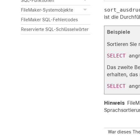
SQL-Funktionen
sort_ausdru
FileMaker-Systemobjekte
ist die Durchfü
FileMaker SQL-Fehlercodes
Reservierte SQL-Schlüsselwörter
Beispiele
Sortieren Sie
SELECT
 ang
Das zweite Be
erhalten, das
SELECT
 ang
Hinweis
FileM
Sprachsortieru
War dieses The