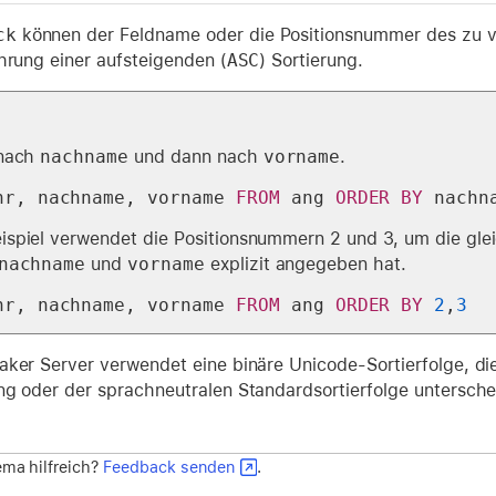
ck
können der Feldname oder die Positionsnummer des zu 
hrung einer aufsteigenden (
ASC
) Sortierung.
 nach
nachname
und dann nach
vorname
.
nr, nachname, vorname 
FROM
 ang 
ORDER
BY
 nachn
ispiel verwendet die Positionsnummern 2 und 3, um die gleic
nachname
und
vorname
explizit angegeben hat.
nr, nachname, vorname 
FROM
 ang 
ORDER
BY
2
,
3
aker Server verwendet eine binäre Unicode-Sortierfolge, d
ng oder der sprachneutralen Standardsortierfolge untersche
ma hilfreich?
Feedback senden
.