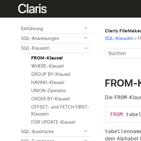
Einführung
Claris FileMak
SQL-Klauseln
>
F
SQL-Anweisungen
SQL-Klauseln
FROM-Klausel
WHERE-Klausel
GROUP BY-Klausel
FROM-K
HAVING-Klausel
UNION-Operator
Die
FROM
-Klaus
ORDER BY-Klausel
OFFSET- und FETCH FIRST-
FROM
 tabe
Klauseln
FOR UPDATE-Klausel
tabellennam
SQL-Ausdrücke
dem Alphabet b