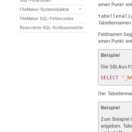
SQL-Funktionen
einen Punkt ent
FileMaker-Systemobjekte
tabellenali
FileMaker SQL-Fehlercodes
Tabellennamen 
Reservierte SQL-Schlüsselwörter
Feldnamen begi
einen Punkt ent
Beispiel
Die
SQLAusf
SELECT
"_N
Der Tabellenna
Beispiel
Zum Beispiel 
angeben. Tab