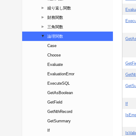
繰り返し関数
財務関数
三角関数
論理関数
Case
Choose
Evaluate
EvaluationError
ExecuteSQL
GetAsBoolean
GetField
GetNthRecord
GetSummary
If