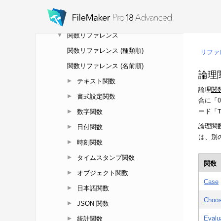
(Windows)
キーボードショートカット (macOS)
関数リファレンス
関数リファレンス (種類順)
関数リファレンス (名前順)
テキスト関数
書式設定関数
数字関数
日付関数
時刻関数
タイムスタンプ関数
オブジェクト関数
日本語関数
JSON 関数
統計関数