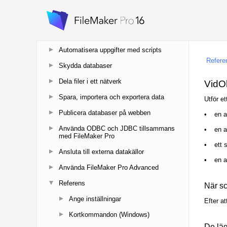
Redigera objekt, layoutdelar och
layoutbakgrund
Skapa diagram från data
Automatisera uppgifter med scripts
Skydda databaser
Dela filer i ett nätverk
Spara, importera och exportera data
Publicera databaser på webben
Använda ODBC och JDBC tillsammans
med FileMaker Pro
Ansluta till externa datakällor
Använda FileMaker Pro Advanced
Referens
Ange inställningar
Kortkommandon (Windows)