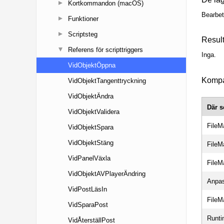
Kortkommandon (macOS)
Funktioner
Scriptsteg
Referens för scripttriggers
VidObjektÖppna
VidObjektTangenttryckning
VidObjektÄndra
VidObjektValidera
VidObjektSpara
VidObjektStäng
VidPanelVäxla
VidObjektAVPlayerÄndring
VidPostLäsIn
VidSparaPost
VidÅterställPost