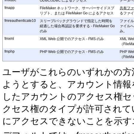
fmxdbc
ODBC/JDBC によるアクセス
データ
fmapp
FileMaker ネットワーク、サー
バーサイドスプ
共有フ
リプト、または FileMaker Go によるアクセス
るファ
fmreauthenticate10
スリープ/バックグラウンドで指
定した時間を
ファイ
経過した場合再認証を要求する - FileMaker Go
ァイルへの
のみ
み。
fmxml
XML Web 公開でのアクセス -
FMS のみ
XML W
（FileM
fmphp
PHP Web 公開でのアクセス -
FMS のみ
PHP W
（FileM
ユーザがこれらのいずれかの方
ようとすると、アカウント
情報
したアカウントのアクセス権セ
クセス権のタイプが許可されて
にアクセスできないことを示す